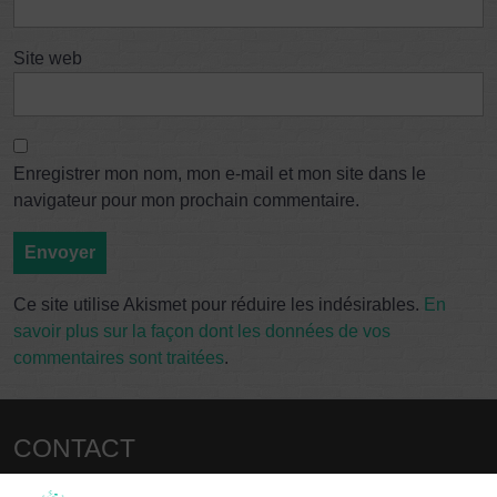
Site web
Enregistrer mon nom, mon e-mail et mon site dans le
navigateur pour mon prochain commentaire.
Ce site utilise Akismet pour réduire les indésirables.
En
savoir plus sur la façon dont les données de vos
commentaires sont traitées
.
CONTACT
christianp.colas@laposte.net