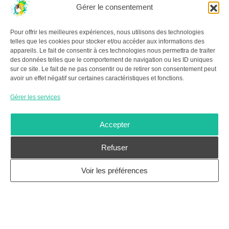
Gérer le consentement
LES COLLOQUES
Pour offrir les meilleures expériences, nous utilisons des technologies
2015 – PARIS
telles que les cookies pour stocker et/ou accéder aux informations des
2017 – SENS / JOIGNY
appareils. Le fait de consentir à ces technologies nous permettra de traiter
2019 – CHÂTELLERAULT
des données telles que le comportement de navigation ou les ID uniques
sur ce site. Le fait de ne pas consentir ou de retirer son consentement peut
2021 – LA ROCHELLE
avoir un effet négatif sur certaines caractéristiques et fonctions.
2023 – MARTEL
2025 – POUILLY-LES-FEURS
Gérer les services
À PROPOS DU GR.GA
Accepter
Le
Groupe de Recherche en Graffitologie Ancienne
,
le
GR.GA
, est une association de bénévoles sans but
Refuser
lucratif née à la suite d’une assemblée générale constitutive
Voir les préférences
le 1er février 2015.
Tous droits réservés : GR.GA et ses auteurs © 2015 - 2026