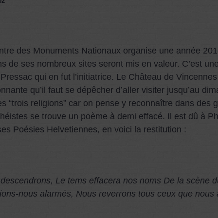
02
tre des Monuments Nationaux organise une année 2018 a
ns de ses nombreux sites seront mis en valeur. C’est une in
Pressac qui en fut l’initiatrice. Le Château de Vincenne
nnante qu’il faut se dépêcher d’aller visiter jusqu’au 
es “trois religions” car on pense y reconnaître dans des g
éistes se trouve un poème à demi effacé. Il est dû à Phil
es Poésies Helvetiennes, en voici la restitution :
s descendrons, Le tems effacera nos noms De la scène d
ions-nous alarmés, Nous reverrons tous ceux que nous