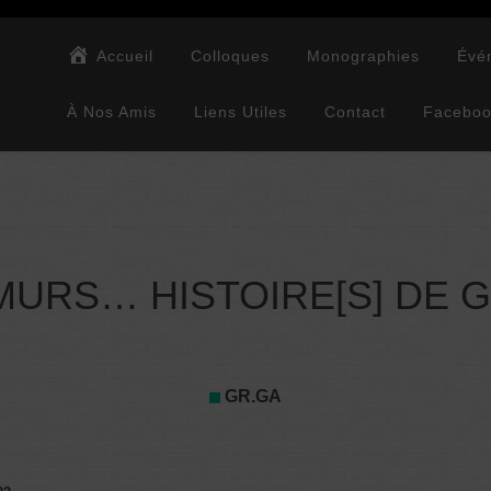
Accueil
Colloques
Monographies
Évé
À Nos Amis
Liens Utiles
Contact
Facebo
MURS… HISTOIRE[S] DE GR
GR.GA