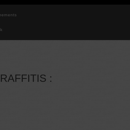
nements
ok
AFFITIS :