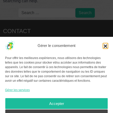
searching can help.
CONTACT
christianp.colas@laposte.net
Gérer le consentement
LES COLLOQUES
Pour offrir les meilleures expériences, nous utilisons des technologies
2015 – PARIS
telles que les cookies pour stocker et/ou accéder aux informations des
2017 – SENS / JOIGNY
appareils. Le fait de consentir à ces technologies nous permettra de traiter
2019 – CHÂTELLERAULT
des données telles que le comportement de navigation ou les ID uniques
sur ce site. Le fait de ne pas consentir ou de retirer son consentement peut
2021 – LA ROCHELLE
avoir un effet négatif sur certaines caractéristiques et fonctions.
2023 – MARTEL
2025 – POUILLY-LES-FEURS
Gérer les services
À PROPOS DU GR.GA
Accepter
Le
Groupe de Recherche en Graffitologie Ancienne
,