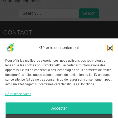
searching can help.
CONTACT
christianp.colas@laposte.net
Gérer le consentement
LES COLLOQUES
Pour offrir les meilleures expériences, nous utilisons des technologies
2015 – PARIS
telles que les cookies pour stocker et/ou accéder aux informations des
2017 – SENS / JOIGNY
appareils. Le fait de consentir à ces technologies nous permettra de traiter
2019 – CHÂTELLERAULT
des données telles que le comportement de navigation ou les ID uniques
sur ce site. Le fait de ne pas consentir ou de retirer son consentement peut
2021 – LA ROCHELLE
avoir un effet négatif sur certaines caractéristiques et fonctions.
2023 – MARTEL
2025 – POUILLY-LES-FEURS
Gérer les services
À PROPOS DU GR.GA
Accepter
Le
Groupe de Recherche en Graffitologie Ancienne
,