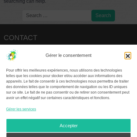
searching can help.
CONTACT
christianp.colas@laposte.net
Gérer le consentement
LES COLLOQUES
Pour offrir les meilleures expériences, nous utilisons des technologies
2015 – PARIS
telles que les cookies pour stocker et/ou accéder aux informations des
2017 – SENS / JOIGNY
appareils. Le fait de consentir à ces technologies nous permettra de traiter
2019 – CHÂTELLERAULT
des données telles que le comportement de navigation ou les ID uniques
sur ce site. Le fait de ne pas consentir ou de retirer son consentement peut
2021 – LA ROCHELLE
avoir un effet négatif sur certaines caractéristiques et fonctions.
2023 – MARTEL
2025 – POUILLY-LES-FEURS
Gérer les services
À PROPOS DU GR.GA
Accepter
Le
Groupe de Recherche en Graffitologie Ancienne
,