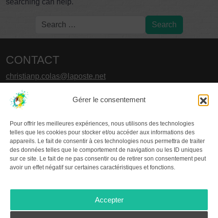
searching can help.
CONTACT
christianp.colas@laposte.net
LES COLLOQUES
Gérer le consentement
2015 – PARIS
Pour offrir les meilleures expériences, nous utilisons des technologies
2017 – SENS / JOIGNY
telles que les cookies pour stocker et/ou accéder aux informations des
2019 – CHÂTELLERAULT
appareils. Le fait de consentir à ces technologies nous permettra de traiter
2021 – LA ROCHELLE
des données telles que le comportement de navigation ou les ID uniques
sur ce site. Le fait de ne pas consentir ou de retirer son consentement peut
2023 – MARTEL
avoir un effet négatif sur certaines caractéristiques et fonctions.
2025 – POUILLY-LES-FEURS
À PROPOS DU GR.GA
Accepter
Le
Groupe de Recherche en Graffitologie Ancienne
,