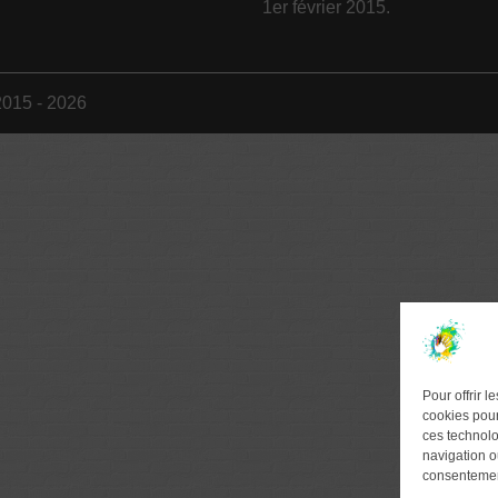
1er février 2015.
2015 - 2026
Pour offrir 
cookies pour
ces technolo
navigation ou
consentement