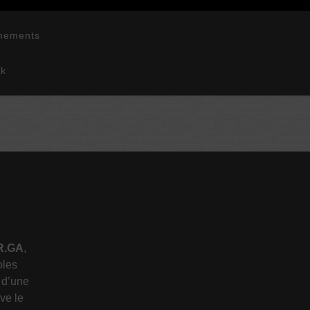
nements
ok
R.GA
,
oles
e d’une
ve le