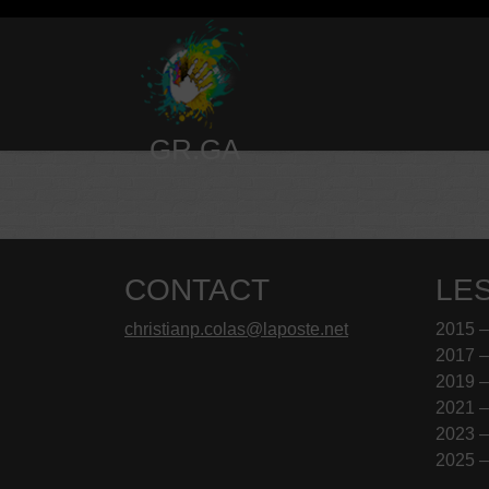
Skip
to
content
GR.GA
CONTACT
LE
christianp.colas@laposte.net
2015 
2017 
2019 
2021 
2023 
2025 