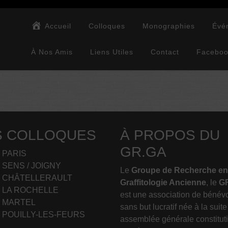
Accueil
Colloques
Monographies
Évé
À Nos Amis
Liens Utiles
Contact
Facebo
S COLLOQUES
À PROPOS DU
GR.GA
– PARIS
– SENS / JOIGNY
Le
Groupe de Recherche en
– CHÂTELLERAULT
Graffitologie Ancienne
, le
G
– LA ROCHELLE
est une association de bénév
– MARTEL
sans but lucratif née à la suit
– POUILLY-LES-FEURS
assemblée générale constituti